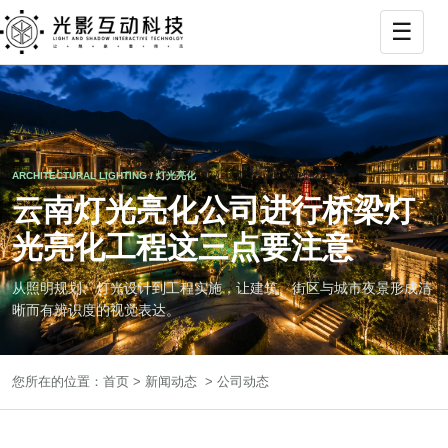
☰
打
ARCHITECTURAL LIGHTING / 灯光亮化
云南灯光亮化公司进行桥梁灯
光亮化工程这三点要注意
从照明规划、灯光设计到工程实施，让建筑、街区与城市夜景形成清
晰而有辨识度的视觉表达。
您所在的位置：
首页
>
新闻动态
> 公司动态