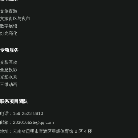
文旅夜游
文旅街区与夜市
数字展馆
灯光亮化
专项服务
光影互动
全息投影
光影水秀
三维动画
联系项目团队
电话：
159-2523-8810
邮箱：
233016626@qq.com
地址：云南省昆明市官渡区星耀体育馆 B 区 4 楼