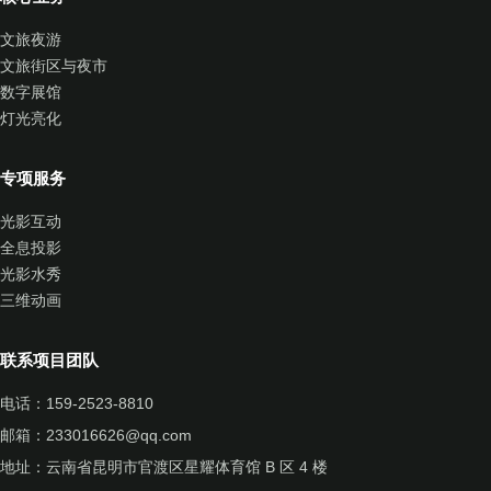
文旅夜游
文旅街区与夜市
数字展馆
灯光亮化
专项服务
光影互动
全息投影
光影水秀
三维动画
联系项目团队
电话：
159-2523-8810
邮箱：
233016626@qq.com
地址：云南省昆明市官渡区星耀体育馆 B 区 4 楼