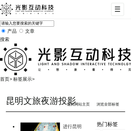
☰
打
产品
文章
搜索
首页
>
标签展示
>
昆明文旅夜游投影
返回网站主页
浏览全部标签
热门标签
进行昆明