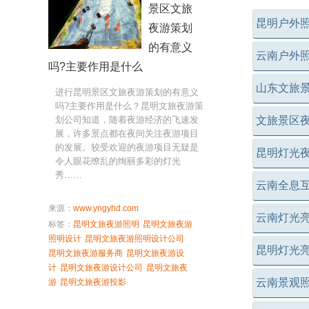
景区文旅
昆明户外
夜游策划
的有意义
云南户外
吗?主要作用是什么
山东文旅
进行昆明景区文旅夜游策划的有意义
吗?主要作用是什么？昆明文旅夜游策
文旅景区
划公司知道，随着夜游经济的飞速发
展，许多景点都在夜间关注夜游项目
的发展。较受欢迎的夜游项目无疑是
昆明灯光
令人眼花缭乱的绚丽多彩的灯光
秀……
云南全息
来源：
www.yngyhd.com
云南灯光
标签：
昆明文旅夜游照明
昆明文旅夜游
照明设计
昆明文旅夜游照明设计公司
昆明灯光
昆明文旅夜游服务商
昆明文旅夜游设
计
昆明文旅夜游设计公司
昆明文旅夜
云南景观
游
昆明文旅夜游投影