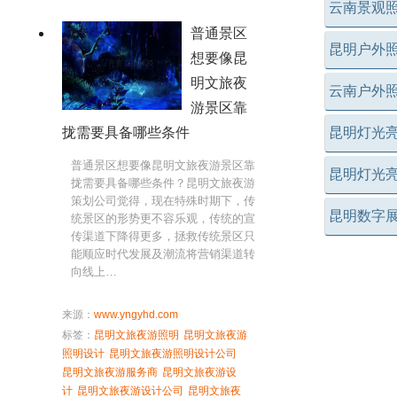
云南景观
普通景区
昆明户外
想要像昆
明文旅夜
云南户外
游景区靠
昆明灯光
拢需要具备哪些条件
普通景区想要像昆明文旅夜游景区靠
昆明灯光
拢需要具备哪些条件？昆明文旅夜游
策划公司觉得，现在特殊时期下，传
昆明数字
统景区的形势更不容乐观，传统的宣
传渠道下降得更多，拯救传统景区只
能顺应时代发展及潮流将营销渠道转
向线上…
来源：
www.yngyhd.com
标签：
昆明文旅夜游照明
昆明文旅夜游
照明设计
昆明文旅夜游照明设计公司
昆明文旅夜游服务商
昆明文旅夜游设
计
昆明文旅夜游设计公司
昆明文旅夜