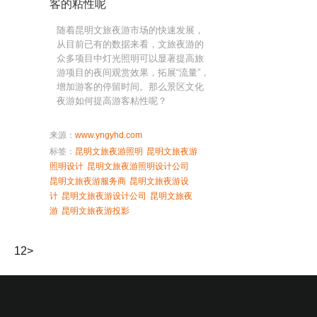
客的粘性呢
随着昆明文旅夜游市场的快速发展，
从目前已有的数据来看，文旅夜游的
众多项目中灯光照明可以显著提高旅
游项目的夜间观赏效果，拓展“流量”，
增加游客的停留时间。那么景区文化
夜游如何提高游客粘性呢？
来源：
www.yngyhd.com
标签：
昆明文旅夜游照明
昆明文旅夜游
照明设计
昆明文旅夜游照明设计公司
昆明文旅夜游服务商
昆明文旅夜游设
计
昆明文旅夜游设计公司
昆明文旅夜
游
昆明文旅夜游投影
1
2
>